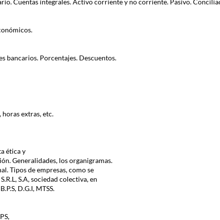
ario. Cuentas integrales. Activo corriente y no corriente. Pasivo. Concili
conómicos.
es bancarios. Porcentajes. Descuentos.
 horas extras, etc.
a ética y
ión. Generalidades, los organigramas.
nal. Tipos de empresas, como se
S.R.L, S.A, sociedad colectiva, en
B.P.S, D.G.I, MTSS.
BPS,